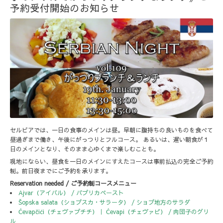
予約受付開始のお知らせ
セルビアでは、一日の食事のメインは昼。早朝に腹持ちの良いものを食べて
昼過ぎまで働き、午後にがっつりとフルコース。 あるいは、遅い朝食が１
日のメインとなり、そのまま心ゆくまで楽しむことも。
現地にならい、昼食を一日のメインにすえたコースは事前払込の完全ご予約
制。前日夜までにご予約を承ります。
Reservation needed / ご予約制コースメニュー
Ajvar（アイバル） / パプリカペースト
Šopska salata（ショプスカ・サラータ） / ショプ地方のサラダ
Ćevapčići（チェヴァプチチ）｜ Ćevapi（チェヴァピ） / 肉団子のグリ
ル