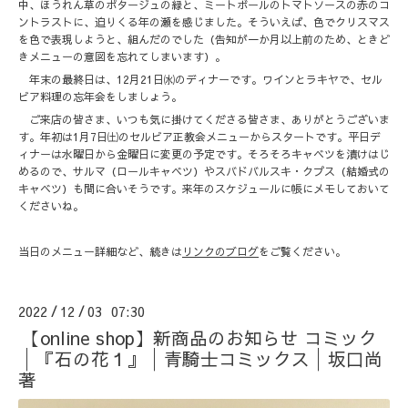
中、ほうれん草のポタージュの緑と、ミートボールのトマトソースの赤のコ
ントラストに、迫りくる年の瀬を感じました。そういえば、色でクリスマス
を色で表現しようと、組んだのでした（告知が一か月以上前のため、ときど
きメニューの意図を忘れてしまいます）。
年末の最終日は、12月21日㈬のディナーです。ワインとラキヤで、セル
ビア料理の忘年会をしましょう。
ご来店の皆さま、いつも気に掛けてくださる皆さま、ありがとうございま
す。年初は1月7日㈯のセルビア正教会メニューからスタートです。平日デ
ィナーは水曜日から金曜日に変更の予定です。そろそろキャベツを漬けはじ
めるので、サルマ（ロールキャベツ）やスバドバルスキ・クプス（結婚式の
キャベツ）も間に合いそうです。来年のスケジュールに帳にメモしておいて
くださいね。
当日のメニュー詳細など、続きは
リンクのブログ
をご覧ください。
2022
12
03 07:30
/
/
【online shop】新商品のお知らせ コミック
│『石の花１』│青騎士コミックス│坂口尚
著