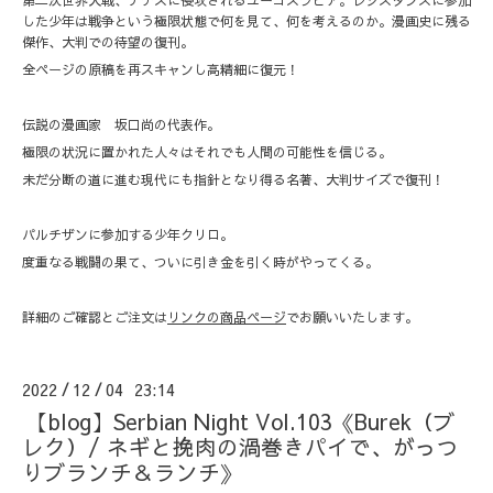
第二次世界大戦、ナチスに侵攻されるユーゴスラビア。レジスタンスに参加
した少年は戦争という極限状態で何を見て、何を考えるのか。漫画史に残る
傑作、大判での待望の復刊。
全ページの原稿を再スキャンし高精細に復元！
伝説の漫画家 坂口尚の代表作。
極限の状況に置かれた人々はそれでも人間の可能性を信じる。
未だ分断の道に進む現代にも指針となり得る名著、大判サイズで復刊！
パルチザンに参加する少年クリロ。
度重なる戦闘の果て、ついに引き金を引く時がやってくる。
詳細のご確認とご注文は
リンクの商品ページ
でお願いいたします。
2022
12
04 23:14
/
/
【blog】Serbian Night Vol.103《Burek（ブ
レク）/ ネギと挽肉の渦巻きパイで、がっつ
りブランチ＆ランチ》