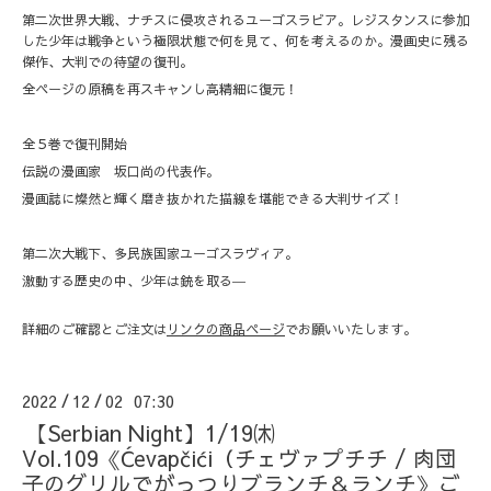
第二次世界大戦、ナチスに侵攻されるユーゴスラビア。レジスタンスに参加
した少年は戦争という極限状態で何を見て、何を考えるのか。漫画史に残る
傑作、大判での待望の復刊。
全ページの原稿を再スキャンし高精細に復元！
全５巻で復刊開始
伝説の漫画家 坂口尚の代表作。
漫画誌に燦然と輝く磨き抜かれた描線を堪能できる大判サイズ！
第二次大戦下、多民族国家ユーゴスラヴィア。
激動する歴史の中、少年は銃を取る―
詳細のご確認とご注文は
リンクの商品ページ
でお願いいたします。
2022
12
02 07:30
/
/
【Serbian Night】1/19㈭
Vol.109《Ćevapčići（チェヴァプチチ / 肉団
子のグリルでがっつりブランチ＆ランチ》ご