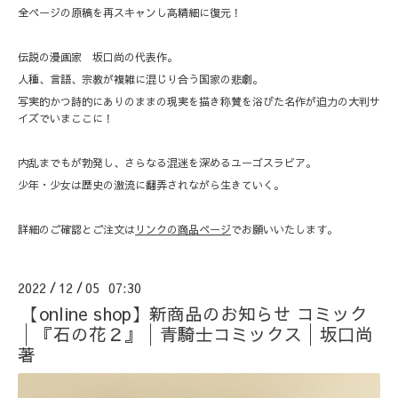
全ページの原稿を再スキャンし高精細に復元！
伝説の漫画家 坂口尚の代表作。
人種、言語、宗教が複雑に混じり合う国家の悲劇。
写実的かつ詩的にありのままの現実を描き称賛を浴びた名作が迫力の大判サ
イズでいまここに！
内乱までもが勃発し、さらなる混迷を深めるユーゴスラビア。
少年・少女は歴史の激流に翻弄されながら生きていく。
詳細のご確認とご注文は
リンクの商品ページ
でお願いいたします。
2022
12
05 07:30
/
/
【online shop】新商品のお知らせ コミック
│『石の花２』│青騎士コミックス│坂口尚
著