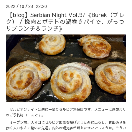
2022
10
23 22:20
/
/
【blog】Serbian Night Vol.97《Burek（ブレ
ク） / 挽肉とポテトの渦巻きパイで、がっつ
りブランチ＆ランチ》
セルビアンナイトは週に一度のセルビア料理店です。メニューは週替わり
のご予約制コースです。
オープン前、入り口にセルビア国旗を掲げようと外に出ると、青山通りを
歩く人の多さに驚いた先週。内外の観光客が増えたせいでしょうか。そうい