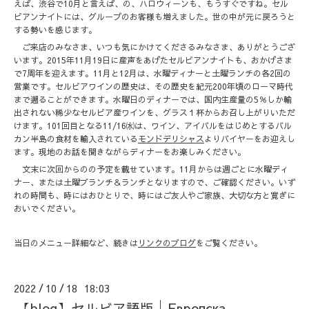
えば、渋谷で10月と言えば、の、ハロウィーンも、もうすぐですね。セル
ビアンナイトには、グループのお客様も増えました。世の中が元に戻ろうと
する勢いを感じます。
ご来店のみなさま、いつも気にかけてくださるみなさま、ありがとうござ
います。2015年11月19日に産声をあげたセルビアンナイトも、おかげさま
で7周年を迎えます。11月と12月は、水曜ディナーと土曜ランチの各2回の
営業です。セルビアワインの歴史は、その歴史を紀元200年頃のローマ時代
まで遡ることができます。水曜日のディナーでは、国内生産量の5％しか輸
出されない稀少なセルビア産ワインを、グラス１杯からお召し上がりいただ
けます。101回目となる11/16㈬は、ワイン、アイバルをはじめとするバル
カン半島の食材を輸入されている
モンドデリシャス
よりバイヤーをお迎えし
ます。現地のお話を聞きながらディナーをお楽しみください。
文末に次回からのの予定を載せています。11月からは週ごとに水曜ディ
ナー、または土曜ブランチ＆ランチとなりますので、ご確認ください。いず
れの時間も、時にはおひとりで、時にはご友人やご家族、大切な方と寛ぎに
おいでください。
当日のメニュー詳細など、続きは
リンクのブログ
をご覧ください。
2022
10
18 18:03
/
/
【blog】セルビア語版│Европска