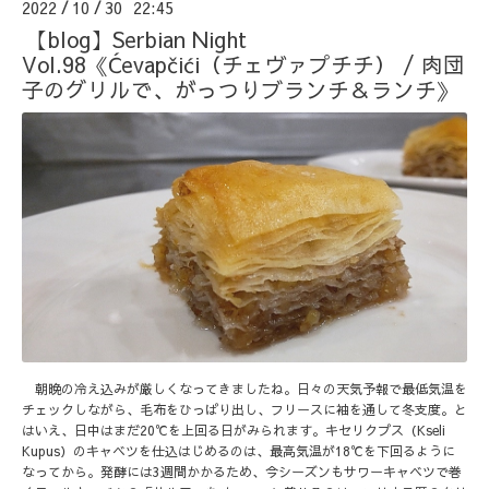
2022
10
30 22:45
/
/
【blog】Serbian Night
Vol.98《Ćevapčići（チェヴァプチチ） / 肉団
子のグリルで、がっつりブランチ＆ランチ》
朝晩の冷え込みが厳しくなってきましたね。日々の天気予報で最低気温を
チェックしながら、毛布をひっぱり出し、フリースに袖を通して冬支度。と
はいえ、日中はまだ20℃を上回る日がみられます。キセリクプス（Kseli
Kupus）のキャベツを仕込はじめるのは、最高気温が18℃を下回るように
なってから。発酵には3週間かかるため、今シーズンもサワーキャベツで巻