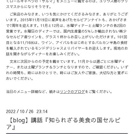
くロールキャベツの「サルマ」をメニューに載せるのは、ユリウス暦のクリ
スマスからになりそうです。
ご来店のみなさま、いつも気にかけてくださるみなさま、ありがとうござ
います。2015年11月19日に産声をあげたセルビアンナイトも、おかげさま
で7周年を迎えます。11月と12月は、水曜ディナーと土曜ランチの各2回の
営業です。水曜日のディナーでは、国内生産量の5％しか輸出されない稀少
なセルビア産ワインを、グラス１杯からお召し上がりいただけます。101回
目となる11/16㈬は、ワイン、アイバルをはじめとするバルカン半島の食材
を輸入されているモンドデリシャスよりバイヤーをお迎えします。現地のお
話を聞きながらディナーをお楽しみください。
文末に次回からのの予定を載せています。11月からは週ごとに水曜ディ
ナー、または土曜ブランチ＆ランチとなりますので、ご確認ください。いず
れの時間も、時にはおひとりで、時にはご友人やご家族、大切な方と寛ぎに
おいでください。
当日のメニュー詳細など、続きは
リンクのブログ
をご覧ください。
2022
10
26 23:14
/
/
【blog】講話『知られざる美食の国セルビ
ア』