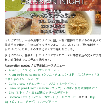
セルビアでは、一日の食事のメインは昼。早朝に腹持ちの良いものを食べて
昼過ぎまで働き、午後にがっつりとフルコース。 あるいは、遅い朝食が１
日のメインとなり、そのまま心ゆくまで楽しむことも。
現地にならい、昼食を一日のメインにすえたコースは事前払込の完全ご予約
制。前日夜までにご予約を承ります。
Reservation needed / ご予約制コースメニュー
Ajvar（アイバル） / パプリカペースト
Krem čorba od spanaća（クレム・チョルバ・オド・スパナチャ）/ ほ
うれん草のクリームスープ
Ćufte u sosu（チュフテ・ウ・ソス）/ ミートボール
Burek sa prazilukom i mesom（ブレク） / ネギと挽肉の渦巻きパイ
Zito（ジト） / 小麦と胡桃のクリームデザート
Domaća Kafa（ドマチャ・カファ） / トルココーヒ
ーまたは、
Biljni
čaj（ビリィニ・チャイ） / ハーブティー