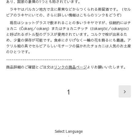
あり、国家の象徴の1つとも称されています。
ラキヤはバルカン地方で主に果実などからつくられる蒸留酒です。（セル
ビアのラキヤにいての、さらに詳しい情報はこちらのリンクをどうぞ）
現在はショットグラスで飲まれることの多いラキヤですが、伝統的にはチ
ョカニ（Čokanj／cokanj）またはチョカニチッチ（čokanjčić／cokanjcic）
と呼ばれるボトル型のグラスが愛用されています。コルクで栓が出来るた
め、少量の保存が可能です。食卓にさりげなく一輪の花を飾るにも最適。ア
クリル絵の具でセルビアらしいモチーフの描かれたチョカニは人気のお土産
のひとつです。
------------------------------------
商品詳細のご確認とご注文は
リンクの商品ページ
よりお願いいたします。
1
Select Language