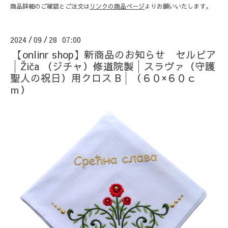
商品詳細のご確認とご注文は
リンクの商品ページ
よりお願いいたします。
2024
09
28 07:00
/
/
【onlinr shop】新商品のお知らせ セルビア
│Žiča （ジチャ）修道院製│スラヴァ（守護
聖人の祝日）用クロス B│（６０×６０ｃ
ｍ）