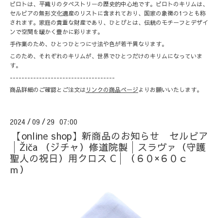
ピロトは、平織りのタペストリーの歴史的中心地です。ピロトのキリムは、
セルビアの無形文化遺産のリストに含まれており、国家の象徴の1つとも称
されます。家庭の貴重な財産であり、ひとびとは、伝統のモチーフとデザイ
ンで空間を暖かく豊かに彩ります。
手作業のため、ひとつひとつに寸法や色が若干異なります。
このため、それぞれのキリムが、世界でひとつだけのキリムになっていま
す。
------------------------------------
商品詳細のご確認とご注文は
リンクの商品ページ
よりお願いいたします。
2024
09
29 07:00
/
/
【online shop】新商品のお知らせ セルビア
│Žiča （ジチャ）修道院製│スラヴァ（守護
聖人の祝日）用クロス C│（６０×６０ｃ
ｍ）