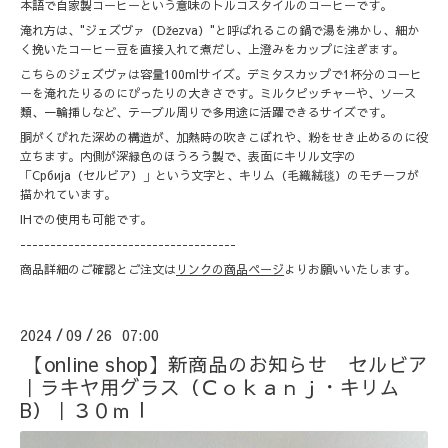
本語で自家製コーヒーという意味のトルコスタイルのコーヒーです。
淹れ方は、"ジェズヴァ（Džezva）"と呼ばれるこの鍋で湯を沸かし、細か
く挽いたコーヒー豆を直接入れて煮だし、上澄みをカップに注ぎます。
こちらのジェズヴァは容量100mlサイズ。デミタスカップで1杯分のコーヒ
ーを淹れたりるのにぴったりの大きさです。ミルクピッチャーや、ソース
類、一輪挿しなど、テーブル周りで多用途に活躍できるサイズです。
胴がくびれた深めの構造が、加熱時の吹きこぼれや、粉をせき止めるのに役
立ちます。内側が深緑色のほうろう製で、表面にキリル文字の
「Србија（セルビア）」という文字と、キリム（毛織絨毯）のモチーフが
描かれています。
IHでの使用も可能です。
------------------------------------
商品詳細のご確認とご注文は
リンクの商品ページ
よりお願いいたします。
2024
09
26 07:00
/
/
【online shop】新商品のお知らせ セルビア
｜ラキヤ用グラス（Ｃｏｋａｎｊ・キリム
B）｜３０ｍｌ