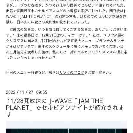
きグループのお客様や、かつてお仕事の関係でセルビアに住まれていた方、
出張で長期滞在中のセルビア人などのお客様も来店されました。閉店後はJ-
WAVE「JAM THE PLANET」の取材の方も、はじめてのセルビア料理を体
験し、日本人の味覚との親和性に驚かれていました。
ご来店の皆さま、いつも気に掛けてくださる皆さま、ありがとうございま
す。年末の最終日は、12月21日㈬のディナーです。年初は、ユリウス暦の
クリスマスに当たる1月7日㈯のセルビア正教会メニューブランチ＆ランチ
からはじまります。来年のスケジュールに帳にメモしておいてくださいね。
お正月気分を満喫した後は、私たちと一緒にバルカンのクリスマス料理を楽
しみにいらっしゃいませんか？
当日のメニュー詳細など、続きは
リンクのブログ
をご覧ください。
2022
11
27 09:55
/
/
11/28㈪放送の J-WAVE「JAM THE
PLANET」でセルビアンナイトが紹介されま
す