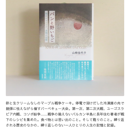
卵と生クリームなしのマーブル戦争ケーキ。停電で溶けだした冷凍庫の肉で
銃弾に怯えながら催すバーベキュー大会。第一次、第二次大戦、ユーゴスラ
ビア内戦、コソボ紛争……戦争の絶えないバルカン半島に長年住む著者が戦
下のレシピを集めた。食べ物とは思い出のこと。そして甦りのこと。繰り返
される歴史のなかの、繰り返しのない一人ひとりの人生の記憶と記録。