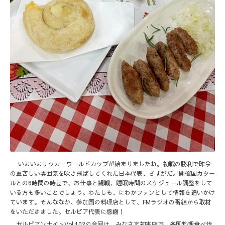
いよいよサッカーワールドカップが始まりましたね。初戦の勝利で昨今
の重苦しい雰囲気を吹き飛ばしてくれた日本代表、さすがだ。開催国カター
ルとの6時間の時差で、お仕事と観戦、睡眠時間のスケジュール調整をして
いる方も多いことでしょう。わたしも、にわかファンとして情報を追いかけ
ています。そんななか、参加国の料理店として、FMラジオの番組から取材
をいただきました。セルビア代表に感謝！
セルビアンナイトVol.102の今回は、みなさま初来店で、各国料理食べ歩