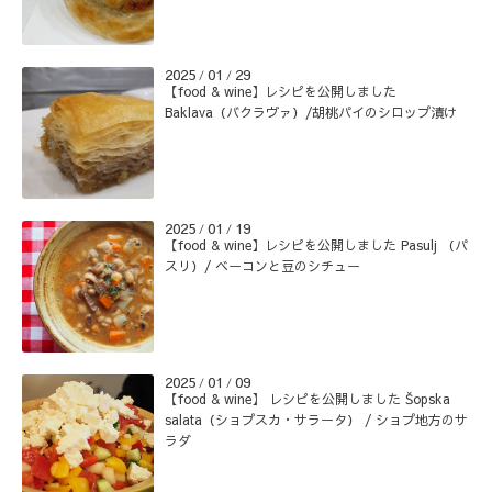
2025
01
29
/
/
【food & wine】レシピを公開しました
Baklava（バクラヴァ）/胡桃パイのシロップ漬け
2025
01
19
/
/
【food & wine】レシピを公開しました Pasulj （パ
スリ）/ ベーコンと豆のシチュー
2025
01
09
/
/
【food & wine】 レシピを公開しました Šopska
salata（ショプスカ・サラータ） / ショプ地方のサ
ラダ