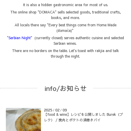
It is also a hidden gastronomic area for most of us.
The online shop "DOMACA" sells selected goods, traditional crafts,
books, and more.
All locals there say "Every best things come from Home Made
(domaća)"
"
Serbian Night
" (currently closed) serves authentic cuisine and selected
Serbian wines.
There are no borders on the table. Let's toast with rakjia and talk
through the night.
info/お知らせ
2025
02
09
/
/
【food & wine】レシピを公開しました Burek（ブ
レク） / 挽肉とポテトの渦巻きパイ