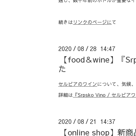
適し、数十年前のボトルが重要なイ
続きは
リンクのページ
に
て
2020
08
28 14:47
/
/
【food＆wine】『
た
セルビアのワイン
について、気候、
詳細は
『Srpsko Vino / セル
2020
08
21 14:37
/
/
【online sho