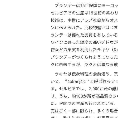
ブランデーは15世紀頃にヨーロ
セルビアでの生産は19世紀の終わ
技術は、中世にアラブ社会からオス
ンに伝えられた。比較的遅いはじま
ランデーは優れた品質を有している
ワインに適した糖度の高いブドウが
杏などの果実を利用したラキヤ（Ra
ブランデーがつくられようになった
クに由来するが、ラクとは異なる飲
ラキヤは伝統料理の食前酒や、宗
いて、“čokanjčić“と呼ばれ
る。セルビアでは、2,000か所の
り、うち、約100か所が高品質の
た、民間での生産も行われている。
売はごく一部に限られ、多くの場合