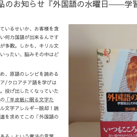
p】新商品のお知らせ『外国語の水曜日――
ているせいか、お客様を含
い何カ国語が出来るんです
が多数。しかも、キリル文
いったい、脳みその中はど
め、原語のレシピを読める
ア/クロアチア語を学びは
。投げ出したくなっていた
の
「羊皮紙に眠る文字た
ル文字アレルギー脱却！読
道を求めてこの「外国語の
ある」という魔法の言葉