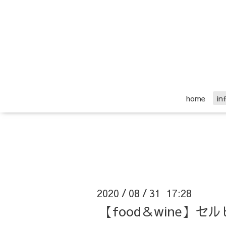
home
i
2020
08
31 17:28
/
/
【food＆wine】セ