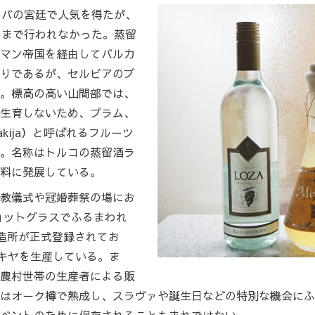
ッパの宮廷で人気を得たが、
りまで行われなかった。蒸留
マン帝国を経由してバルカ
りであるが、セルビアのブ
。標高の高い山間部では、
生育しないため、プラム、
kija）と呼ばれるフルーツ
。名称はトルコの蒸留酒ラ
料に発展している。
教儀式や冠婚葬祭の場にお
るショットグラスでふるまわれ
醸造所が正式登録されてお
ラキヤを生産している。ま
農村世帯の生産者による販
はオーク樽で熟成し、スラヴァや誕生日などの特別な機会にふ