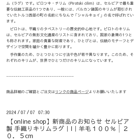
ム（ラグ）です。ピロツキ・チリム（Pirotski ćilim）は、セルビアで最も重
要な伝統工芸品の1つであり、一般には、バルカン諸国のキリムが取引され
ていたトルコ西部の町の名前にちなんで「シャルキョイ」の名で呼ばれてい
ます。
ピロトは、平織りのタペストリーの歴史的中心地です。ピロトのキリム
は、セルビアの無形文化遺産のリストに含まれており、国家の象徴の1つと
も称されます。家庭の貴重な財産であり、ひとびとは、伝統のモチーフとデ
ザインで空間を暖かく豊かに彩ります。
手作業のため、ひとつひとつに寸法や色が若干異なります。このため、そ
れぞれのキリムが、世界でひとつだけのキリムになっています。
------------------------------------
商品詳細のご確認とご注文は
リンクの商品ページ
よりお願いいたします
2024
07
07 07:30
/
/
【online shop】新商品のお知らせ セルビア
製 手織りキリムラグ｜I｜羊毛１００％│２
０．５cm