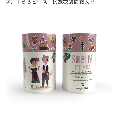
字）｜６３ピース│民族衣装筒箱入り