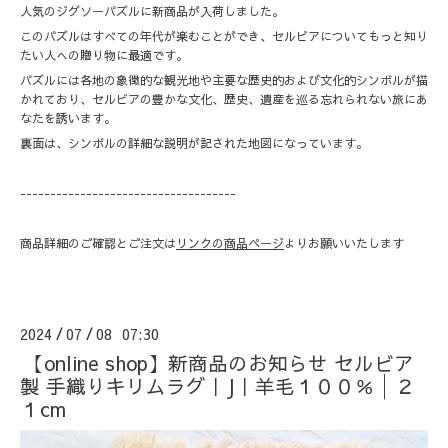
人気のジグソーパズルに新商品が入荷しました。
このパズルはすべての年代が楽むことができ、セルビアについてもっと知り
たい人への贈り物に最適です。
パズルには各地の象徴的な観光地や主要な歴史的および文化的シンボルが描
かれており、セルビアの豊かな文化、歴史、遺産を巡る忘れられない旅にあ
なたを誘います。
裏面は、シンボルの詳細な説明が記された地図になっています。
------------------------------------
商品詳細のご確認とご注文は
リンクの商品ページ
よりお願いいたします
2024
07
08 07:30
/
/
【online shop】新商品のお知らせ セルビア
製 手織りキリムラグ｜J｜羊毛１００％│２
１cm