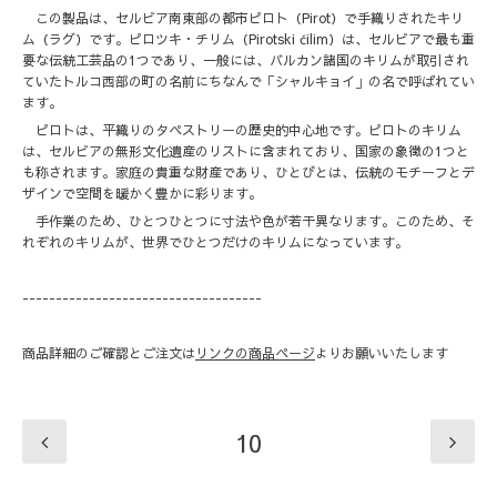
この製品は、セルビア南東部の都市ピロト（Pirot）で手織りされたキリ
ム（ラグ）です。ピロツキ・チリム（Pirotski ćilim）は、セルビアで最も重
要な伝統工芸品の1つであり、一般には、バルカン諸国のキリムが取引され
ていたトルコ西部の町の名前にちなんで「シャルキョイ」の名で呼ばれてい
ます。
ピロトは、平織りのタペストリーの歴史的中心地です。ピロトのキリム
は、セルビアの無形文化遺産のリストに含まれており、国家の象徴の1つと
も称されます。家庭の貴重な財産であり、ひとびとは、伝統のモチーフとデ
ザインで空間を暖かく豊かに彩ります。
手作業のため、ひとつひとつに寸法や色が若干異なります。このため、そ
れぞれのキリムが、世界でひとつだけのキリムになっています。
------------------------------------
商品詳細のご確認とご注文は
リンクの商品ページ
よりお願いいたします
10