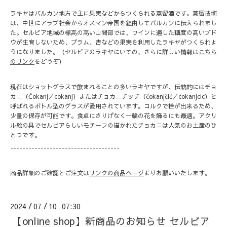
ラキヤはバルカン地方で主に果実などからつくられる蒸留酒です。蒸留技術
は、中世にアラブ社会からオスマン帝国を経由してバルカンに伝えられまし
た。セルビア地域の標高の高い山間部では、ワインに適した糖度の高いブド
ウが生育しないため、プラム、杏などの果実を利用したラキヤがつくられよ
うになりました。（セルビアのラキヤにいての、さらに詳しい情報は
こちら
のリンク
をどうぞ）
現在はショットグラスで飲まれることの多いラキヤですが、伝統的にはチョ
カニ（Čokanj／cokanj）またはチョカニチッチ（čokanjčić／cokanjcic）と
呼ばれるボトル型のグラスが愛用されています。コルクで栓が出来るため、
少量の保存が可能です。食卓にさりげなく一輪の花を飾るにも最適。アクリ
ル絵の具でセルビアらしいモチーフの描かれたチョカニは人気のお土産のひ
とつです。
------------------------------------
商品詳細のご確認とご注文は
リンクの商品ページ
よりお願いいたします。
2024
07
10 07:30
/
/
【online shop】新商品のお知らせ セルビア