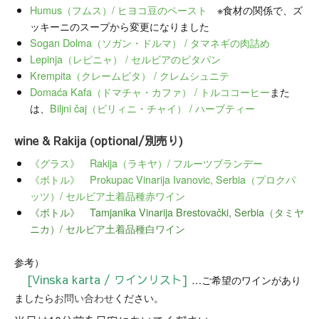
Humus（フムス）/ ヒヨコ豆のペースト
※食材の関係で、ズ
ッキーニのスープから変更になりました
Sogan Dolma（ソガン・ドルマ） / タマネギの肉詰め
Lepinja（レピニャ） / セルビアのピタパン
Krempita（クレームピタ） / クレムシュニテ
Domaća Kafa（ドマチャ・カファ） / トルココーヒー
また
は、
Biljni čaj（ビリィニ・チャイ） / ハーブティー
wine & Rakija (optional/別売り)
《グラス》 Rakija（ラキヤ）/ フルーツブランデー
《ボトル》 Prokupac Vinarija Ivanovic, Serbia（プロクパ
ッツ）/ セルビア土着品種赤ワイン
《ボトル》 Tamjanika Vinarija Brestovački, Serbia（タミヤ
ニカ）/ セルビア土着品種白ワイン
参考）
[Vinska karta / ワインリスト]
…ご希望のワインがあり
ましたら
お問い合わせ
ください。