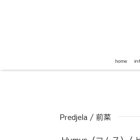
home
i
Predjela / 前菜
Humus（フムス）/