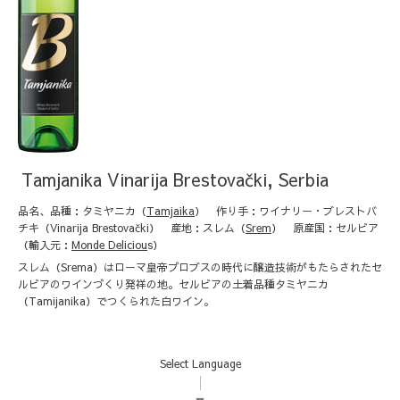
Tamjanika Vinarija Brestovački, Serbia
品名、品種：タミヤニカ（
Tamjaika
）
作り手：ワイナリー・ブレストバ
チキ（Vinarija Brestovački） 産地：スレム（
Srem
）
原産国：セルビア
（輸入元：
Monde Deliciou
s
）
スレム（Srema）はローマ皇帝プロブスの時代に醸造技術がもたらされたセ
ルビアのワインづくり発祥の地。セルビアの土着品種タミヤニカ
（Tamijanika）でつくられた白ワイン。
Select Language