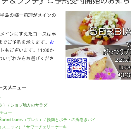
ンチ＆ランチ》ご予約受付開始のお知ら
半島の郷土料理がメインの
メインにすえたコースは事
5までご予約を承ります。
お
トもございます。11:00か
チのいずれかをお選びくださ
約制コースメニュー
ト
ラータ） / ショプ地方のサラダ
シチュー
pirom│Šareni burek（ブレク） / 挽肉とポテトの渦巻きパイ
サ・ヴィスニャマ） / サワーチェリーケーキ