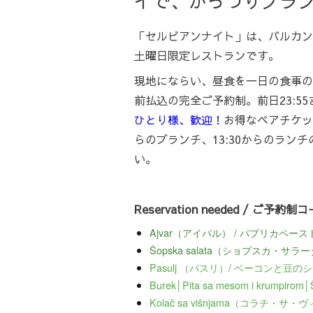
イで、がっつりブラ
「セルビアンナイト」は、バルカン
土曜日限定レストランです。
現地にならい、昼食を一日の食事の
前払込の完全ご予約制。前日23:5
ひとり様、歓迎！
お得なペアチケッ
らのブランチ、13:30からのラン
い。
Reservation needed / ご予
Ajvar（アイバル） / パプリカペース
Šopska salata（ショプスカ・サ
Pasulj （パスリ）/ ベーコンと豆の
Burek│Pita sa mesom i krum
Kolač sa višnjama（コラチ・