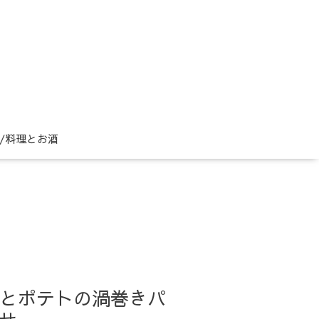
ne/料理とお酒
 / 挽肉とポテトの渦巻きパ