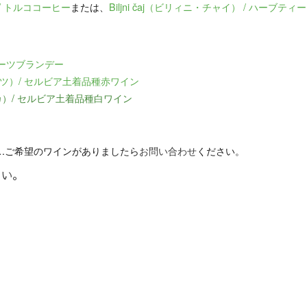
 / トルココーヒー
または、
Biljni čaj（ビリィニ・チャイ） / ハーブティー
ルーツブランデー
パッツ）/ セルビア土着品種赤ワイン
ニカ）/ セルビア土着品種白ワイン
…ご希望のワインがありましたら
お問い合わせ
ください。
さい。