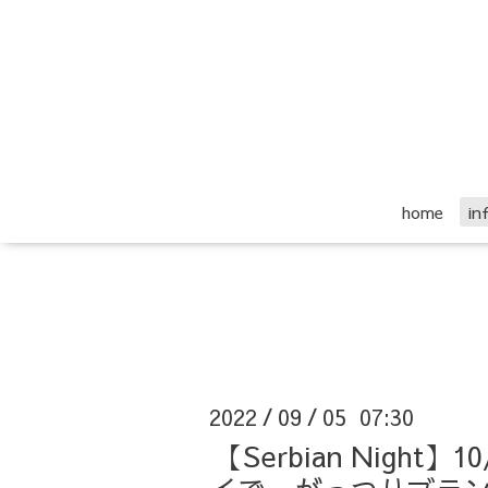
home
i
2022
09
05 07:30
/
/
【Serbian Nigh