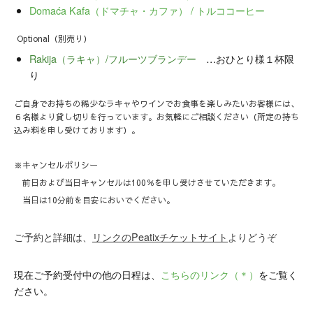
Domaća Kafa（ドマチャ・カファ） / トルココーヒー
Optional（別売り）
Rakija（ラキャ）/フルーツブランデー
…おひとり様１杯限
り
ご自身でお持ちの稀少なラキャやワインでお食事を楽しみたいお客様には、
６名様より貸し切りを行っています。お気軽にご相談ください（所定の持ち
込み料を申し受けております）。
※キャンセルポリシー
前日および当日キャンセルは100％を申し受けさせていただきます。
当日は10分前を目安においでください。
ご予約と詳細は、
リンクのPeatixチケットサイト
よりどうぞ
現在ご予約受付中の他の日程は、
こちらのリンク（＊）
をご覧く
ださい。