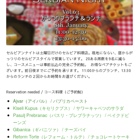
セルビアンナイトは土曜日だけのセルビア料理店。現地にならい、昼からが
っつりのセルビアスタイルで営業しています。 20ある席数を9名に減ら
し、コースメニューは事前払込の完全ご予約制。 お得なペアチケットもご
ざいます。前日夜までにご予約を承ります。 11:00からのブランチ、13:30
からのランチの２回からお時間をお選びください。
Reservation needed / コース料理（ご予約制）
Ajvar（アイバル） / パプリカペースト
Kiseli Kupus（キセリクプス） / サワーキャベツのサラダ
Pasulj Prebranac（パスリ・プレブラナッツ） / ベイクドビ
ーンズ
Gibanica（ギバニツァ） / チーズパイ
Reform Torte（レフォーム・トルテ） / チョコレートケーキ