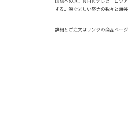
国語への旅。ＮＨＫテレビ「ロシア
する。涙ぐましい努力の数々と爆笑
詳細とご注文は
リンクの商品ページ