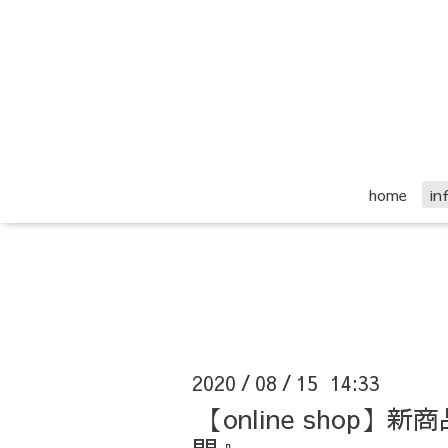
home
i
2020
08
15 14:33
/
/
【online sho