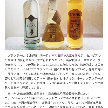
ブランデーは15世紀頃にヨーロッパの宮廷で人気を得たが、セルビアで
の生産は19世紀の終わりまで行われなかった。蒸留技術は、中世にアラブ
社会からオスマン帝国を経由してバルカンに伝えられた。比較的遅いはじま
りであるが、セルビアのブランデーは優れた品質を有している。標高の高い
山間部では、ワインに適した糖度の高いブドウが生育しないため、プラム、
杏などの果実を利用したラキヤ（Rakija）と呼ばれるフルーツブランデーが
つくられようになった。名称はトルコの蒸留酒ラクに由来するが、ラクとは
異なる飲料に発展している。
ラキヤは伝統料理の食前酒や、宗教儀式や冠婚葬祭の場におい
て、“čokanjčić“と呼ばれるショットグラスでふるまわれる。セルビアで
は、2,000か所の醸造所が正式登録されており、うち、約100か所が高品質
のラキヤを生産している。また、民間での生産も行われている。農村世帯の