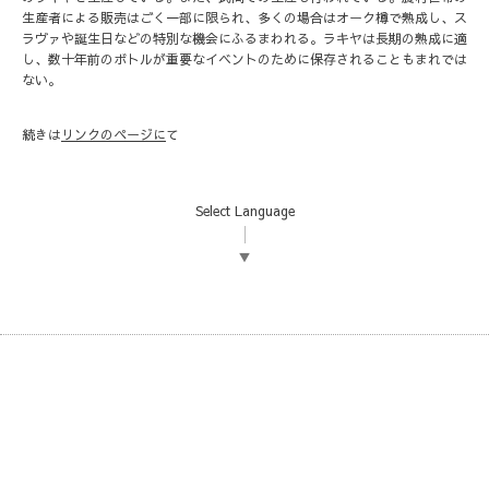
生産者による販売はごく一部に限られ、多くの場合はオーク樽で熟成し、ス
ラヴァや誕生日などの特別な機会にふるまわれる。ラキヤは長期の熟成に適
し、数十年前のボトルが重要なイベントのために保存されることもまれでは
ない。
続きは
リンクのページ
に
て
Select Language
▼