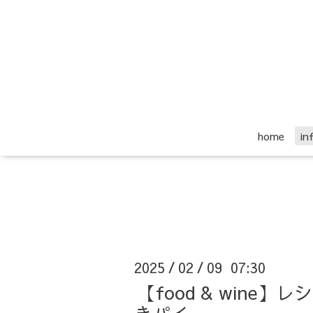
home
i
2025
02
09 07:30
/
/
【food & wine