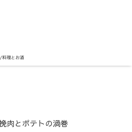
ne/料理とお酒
 / 挽肉とポテトの渦巻