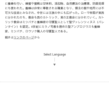
に養蜂を行い、蜂蜜や蜜蝋は甘味料、添加物、自然療法の治療薬、防腐処理
にも使われた。養蜂は非常に尊敬される職業となり、領主の館や地所には不
可欠な技術とみなされ、中世には王族の中にも広がった。ローマ帝国が東西
に分かれたのち、教会も西のカトリック、東の正教会に分かれていく。カト
リック教会はミツバチと養蜂家の守護聖人として聖ヴァレンツィヌス（バレ
ンタイン）を認定。4世紀にミラノ司教を務めた聖アンブロジウスも養蜂
家、ミツバチ、ロウソク職人の守護聖人である。
続きは
リンクのページ
から
Select Language
▼