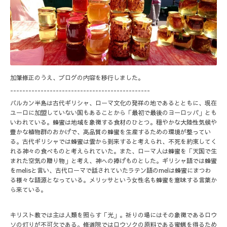
加筆修正のうえ、ブログの内容を移行しました。
----------------------------------------------
バルカン半島は古代ギリシャ、ローマ文化の発祥の地であるとともに、現在
ユーロに加盟していない国もあることから「最初で最後のヨーロッパ」とも
いわれている。蜂蜜は地域を象徴する食材のひとつ。穏やかな大陸性気候や
豊かな植物群のおかげで、高品質の蜂蜜を生産するための環境が整ってい
る。古代ギリシャでは蜂蜜は雲から到来すると考えられ、不死を約束してく
れる神々の食べものと考えられていた。また、ローマ人は蜂蜜を「天国で生
まれた空気の贈り物」と考え、神への捧げものとした。ギリシャ語では蜂蜜
をmelisと言い、古代ローマで話されていたラテン語のmelは蜂蜜にまつわ
る様々な語源となっている。メリッサという女性名も蜂蜜を意味する言葉か
ら来ている。
キリスト教では主は人類を照らす「光」。祈りの場にはその象徴であるロウ
ソの灯りが不可欠である。修道院ではロウソクの原料である蜜蝋を得るため