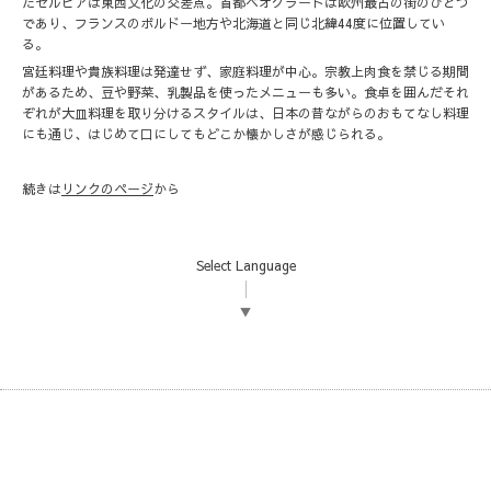
たセルビアは東西文化の交差点。首都ベオグラードは欧州最古の街のひとつ
であり、フランスのボルドー地方や北海道と同じ北緯44度に位置してい
る。
宮廷料理や貴族料理は発達せず、家庭料理が中心。宗教上肉食を禁じる期間
があるため、豆や野菜、乳製品を使ったメニューも多い。食卓を囲んだそれ
ぞれが大皿料理を取り分けるスタイルは、日本の昔ながらのおもてなし料理
にも通じ、はじめて口にしてもどこか懐かしさが感じられる。
続きは
リンクのページ
から
Select Language
▼