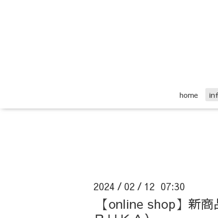
home
i
2024
02
12 07:30
/
/
【online sho