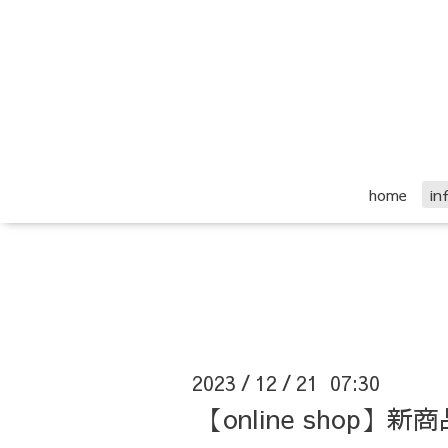
home
i
2023
12
21 07:30
/
/
【online sho