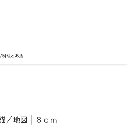
ne/料理とお酒
ト｜錨／地図│８ｃｍ