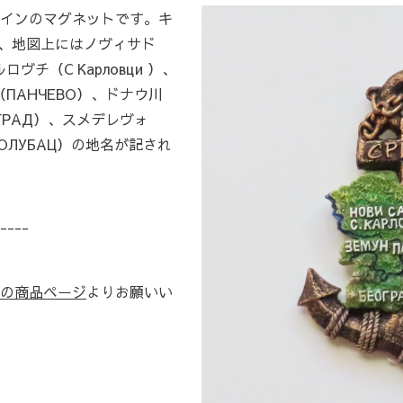
インのマグネットです。キ
）、地図上にはノヴィサド
ヴチ（С Карловци ）、
ПАНЧЕВО）、ドナウ川
ГРАД）、スメデレヴォ
ГОЛУБАЦ）の地名が記され
----
の商品ページ
よりお願いい