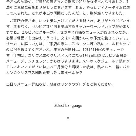
子さんの解説や、ご参加の皆さまとの歓談で和やかな夕べとなりました。7
周年に素敵な夜をありがとうございます。あぁ、やっとディナータイムに戻
って来られた。これが本当の再開だったんだ、と、胸が熱くなりました。
ご来店の皆さま、いつも気に掛けてくださる皆さま、ありがとうございま
す。まもなく、セルビア共和国も出場するサッカーワールドカップが始まり
ますね。セルビアはグループF 。世の中に悲痛なニュースがあふれるなか、
心躍る場面にも出会えそうです。文末に次回からのの予定を載せています。
サッカーに詳しい方は、ご来店の際に、スポーツに疎い私にワールドカップ
の状況を教えてくださいね。年末の最終日は、12月21日㈬のディナーで
す。年初は、ユリウス暦のクリスマスに当たる1月7日㈯のセルビア正教会
メニューブランチ＆ランチからはじまります。来年のスケジュールに帳にメ
モしておいてくださいね。お正月気分を満喫した後は、私たちと一緒にバル
カンのクリスマス料理を楽しみに来ませんか？
当日のメニュー詳細など、続きは
リンクのブログ
をご覧ください。
Select Language
▼