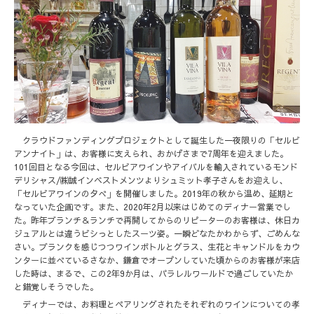
クラウドファンディングプロジェクトとして誕生した一夜限りの「セルビ
アンナイト」は、お客様に支えられ、おかげさまで7周年を迎えました。
101回目となる今回は、セルビアワインやアイバルを輸入されているモンド
デリシャス/㈱誠インベストメンツよりシュミット孝子さんをお迎えし、
「セルビアワインの夕べ」を開催しました。2019年の秋から温め、延期と
なっていた企画です。また、2020年2月以来はじめてのディナー営業でし
た。昨年ブランチ＆ランチで再開してからのリピーターのお客様は、休日カ
ジュアルとは違うビシっとしたスーツ姿。一瞬どなたかわからず、ごめんな
さい。ブランクを感じつつワインボトルとグラス、生花とキャンドルをカウ
ンターに並べているさなか、鎌倉でオープンしていた頃からのお客様が来店
した時は、まるで、この2年9か月は、パラレルワールドで過ごしていたか
と錯覚しそうでした。
ディナーでは、お料理とペアリングされたそれぞれのワインについての孝