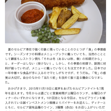
夏のセルビア滞在で強く印象に残っていることのひとつが「食」の季節感
です。シーズンオフの料理はメニューブックに載っていても、当然のことと
して顧客もレストラン側も「それは冬（あるいは秋、春）の料理だから」
と、オーダーはしない（受けない）。しかし、その季節の料理で、厨房に材
料が揃っていれば、メニューに載っていなくとも注文できました。日本では
一年中様々な食品が手に入るのでマヒしがちですが、そうだね。「旬」の感
覚は大切だ。自分のなかの「当たり前」を改めて振り返る機会になりまし
た。
おかげさまで、2015年11月19日に産声をあげたセルビアンナイトも7周
年を迎えます。今月からは週ごとに営業時間が土曜日のランチ、水曜日のデ
ィナーのいずれかになります。101回目となる今回は、セルビアワインを輸
入されている誠インベストメンツ㈱様よりバイヤーをお迎えし、ディナーと
ともに、セルビア固有品種のワイン、3種類（赤白）をお召し上がりいただ