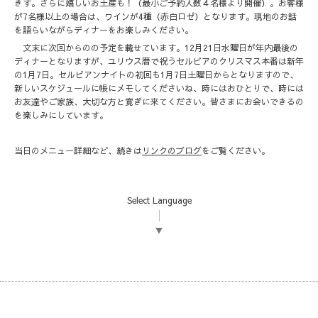
きす。さらに嬉しいお土産も！（最小ご予約人数４名様より開催）。お客様
が7名様以上の場合は、ワインが4種（赤白ロゼ）となります。現地のお話
を語らいながらディナーをお楽しみください。
文末に次回からのの予定を載せています。12月21日水曜日が年内最後の
ディナーとなりますが、ユリウス暦で祝うセルビアのクリスマス本番は新年
の1月7日。セルビアンナイトの初回も1月7日土曜日からとなりますので、
新しいスケジュールに帳にメモしてくださいね、時にはおひとりで、時には
お友達やご家族、大切な方と寛ぎに来てください。皆さまにお会いできるの
を楽しみにしています。
当日のメニュー詳細など、続きは
リンクのブログ
をご覧ください。
Select Language
▼