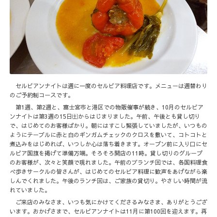
セルビアンナイトは週に一度のセルビア料理店です。メニューは週替わり
のご予約制コースです。
第1週、第2週と、富士宮市と港区での物販催事が続き、10月のセルビア
ンナイトは第3週の15日㈯からはじまりました。午前、午後とも貸し切り
で、はじめてのお客様ばかり。朝にはすこし緊張していましたが、いつもの
ようにテーブルに赤と白のギンガムチェックのクロスを敷いて、コトコトと
煮込みをはじめれば、いつしか心は落ち着きます。オープン前に入り口にセ
ルビア国旗を掲げて準備万端。そろそろ開店の11時。貸し切りのグループ
のお客様が、次々と笑顔で現れました。午前のブランチ回では、各国料理食
べ歩きサークルの皆さんが、はじめてのセルビア料理に歓声をあげながら楽
しんでくれました。午後のランチ回は、ご家族の貸切り。やさしい時間が流
れていました。
ご来店のみなさま、いつも気にかけてくださるみなさま、ありがとうござ
います。おかげさまで、セルビアンナイトは11月に第100回を迎えます。再