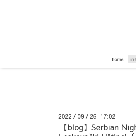
home
i
2022
09
26 17:02
/
/
【blog】Serbian N