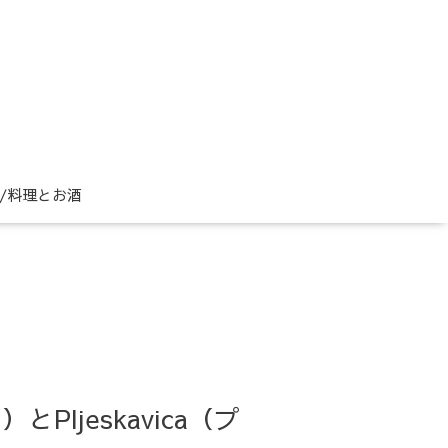
ne/料理とお酒
チ）とPljeskavica（プ