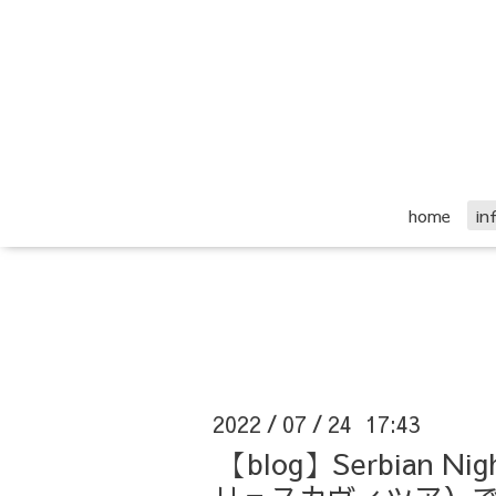
home
i
2022
07
24 17:43
/
/
【blog】Serbian N