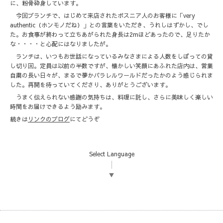
に、粉骨砕身しています。
今回ブランチで、はじめて来店されたボスニア人のお客様に「very
authentic（ホンモノだね）」との言葉をいただき、うれしはずかし、でし
た。お食事が終わって立ちあがられた身長は2mほどあったので、足りたか
な・・・・と心配にはなりましたが。
ランチは、いつもお世話になっているみなさまによる人数をしぼっての貸
し切り回。定員は以前の半数ですが、懐かしい笑顔にあふれた店内は、営業
自粛の長い日々が、まるで夢かパラレルワールドだったかのよう感じられま
した。再開を待っていてくださり、ありがとうございます。
うまく伝えられない感謝の気持ちは、料理に託し、さらに美味しく楽しい
時間をお届けできるよう励みます。
続きは
リンクのブログ
にてどうぞ
Select Language
▼