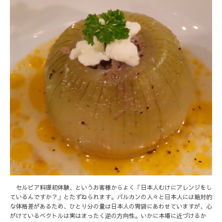
セルビア料理初体験、というお客様からよく「日本人むけにアレンジをし
ているんですか？」とたずねられます。バルカンの人々と日本人には絶対的
な体格差があるため、ひとり分の量は日本人の胃袋にあわせていますが、心
がけているベクトルは実はまったく逆の方向性。いかに本場に近づけるか