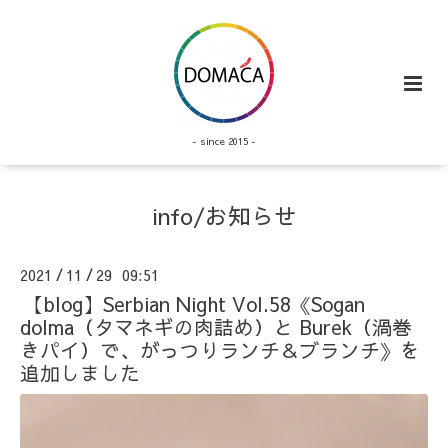
- since 2015 -
info/お知らせ
2021
11
29 09:51
/
/
【blog】Serbian Night Vol.58《Sogan
dolma（タマネギの肉詰め）と Burek（渦巻
きパイ）で、がっつりランチ＆ブランチ》を
追加しました