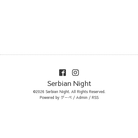
Serbian Night
©2026
Serbian Night
. All Rights Reserved.
Powered by
グーペ
/
Admin
/
RSS