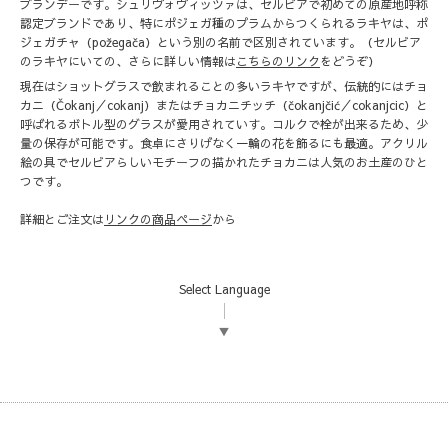
ブランデーです。シュリヴォヴィッツァは、セルビアで初めての原産地呼称
認定ブランドであり、特にポジェガ種のプラムからつくられるラキヤは、ポ
ジェガチャ（požegača）という別の名前で区別されています。（セルビア
のラキヤにいての、さらに詳しい情報は
こちらのリンク
をどうぞ）
現在はショットグラスで飲まれることの多いラキヤですが、伝統的にはチョ
カニ（Čokanj／cokanj）またはチョカニチッチ（čokanjčić／cokanjcic）と
呼ばれるボトル型のグラスが愛用されていす。コルクで栓が出来るため、少
量の保存が可能です。食卓にさりげなく一輪の花を飾るにも最適。アクリル
絵の具でセルビアらしいモチーフの描かれたチョカニは人気のお土産のひと
つです。
詳細とご注文は
リンクの商品ページ
から
Select Language
▼