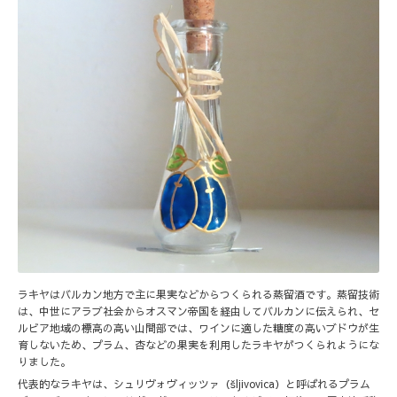
ラキヤはバルカン地方で主に果実などからつくられる蒸留酒です。蒸留技術
は、中世にアラブ社会からオスマン帝国を経由してバルカンに伝えられ、セ
ルビア地域の標高の高い山間部では、ワインに適した糖度の高いブドウが生
育しないため、プラム、杏などの果実を利用したラキヤがつくられようにな
りました。
代表的なラキヤは、シュリヴォヴィッツァ（šljivovica）と呼ばれるプラム