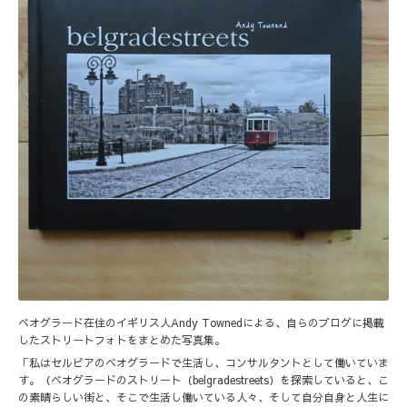
ベオグラード在住のイギリス人Andy Townedによる、自らのブログに掲載
したストリートフォトをまとめた写真集。
「私はセルビアのベオグラードで生活し、コンサルタントとして働いていま
す。（ベオグラードのストリート（belgradestreets）を探索していると、こ
の素晴らしい街と、そこで生活し働いている人々、そして自分自身と人生に