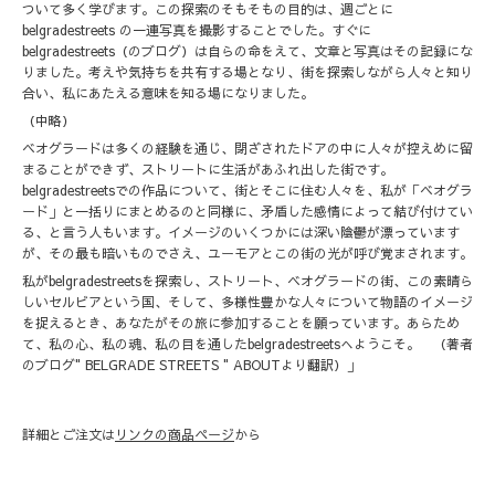
ついて多く学びます。この探索のそもそもの目的は、週ごとに
belgradestreets の一連写真を撮影することでした。すぐに
belgradestreets（のブログ）は自らの命をえて、文章と写真はその記録にな
りました。考えや気持ちを共有する場となり、街を探索しながら人々と知り
合い、私にあたえる意味を知る場になりました。
（中略）
ベオグラードは多くの経験を通じ、閉ざされたドアの中に人々が控えめに留
まることができず、ストリートに生活があふれ出した街です。
belgradestreetsでの作品について、街とそこに住む人々を、私が「ベオグラ
ード」と一括りにまとめるのと同様に、矛盾した感情によって結び付けてい
る、と言う人もいます。イメージのいくつかには深い陰鬱が漂っています
が、その最も暗いものでさえ、ユーモアとこの街の光が呼び覚まされます。
私がbelgradestreetsを探索し、ストリート、ベオグラードの街、この素晴ら
しいセルビアという国、そして、多様性豊かな人々について物語のイメージ
を捉えるとき、あなたがその旅に参加することを願っています。あらため
て、私の心、私の魂、私の目を通したbelgradestreetsへようこそ。 （著者
のブログ" BELGRADE STREETS " ABOUTより翻訳）」
詳細とご注文は
リンクの商品ページ
から