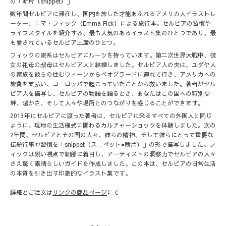
の「断片（snippet）」
数年間セルビアに滞在し、国内を旅した才能あふれるアメリカ人イラストレ
ーター、エマ・フィック（Emma Fick）による旅行本。セルビアの習慣や
ライフスタイルを紹介する、最も人気のあるイラスト集のひとつであり、最
も愛されているセルビア土産のひとつ。
フィックの家系はセルビアにルーツを持っています。第二次世界大戦中、彼
女の祖母の叔母はセルビア人と結婚しました。セルビア人の夫は、ユダヤ人
の家族を彼らの住むウィーンからベオグラードに連れて行き、アメリカへの
旅費を支払い、ヨーロッパで起こっていたことから救いました。著者がセル
ビア人を描写し、セルビアの物語を語るとき、あなたはこの国への特別な
絆、暖かさ、そして人々や場所とのつながりを感じることができます。
2013年にセルビアに渡った著者は、セルビアに来るすべての外国人と同じ
ように、現地の生活様式に関わるカルチャーショックを体験しました。次の
2年間、セルビアとその国の人々、彼らの精神、そして彼らにとって重要な
伝統行事や習慣を「snippet（スニペット=断片）」の形で描写しました。フ
ィックは鋭い視点で細部に着目し、アーティストの洞察力でセルビアの人々
さえ驚く素晴らしいガイドを作成しました。この本は、セルビアの日常生活
の本質を引き出す印象的なイラスト集です。
詳細とご注文は
リンクの商品ページ
にて