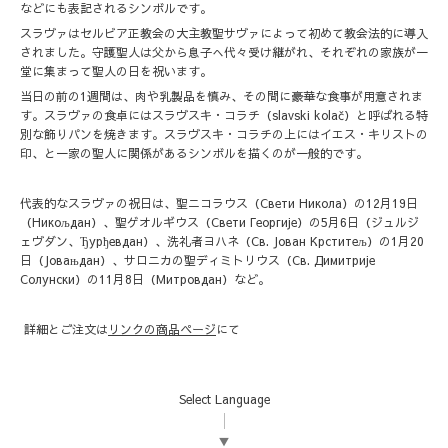
などにも表記されるシンボルです。
スラヴァはセルビア正教会の大主教聖サヴァによって初めて教会法的に導入
されました。守護聖人は父から息子へ代々受け継がれ、それぞれの家族が一
堂に集まって聖人の日を祝います。
当日の前の1週間は、肉や乳製品を慎み、その間に豪華な食事が用意されま
す。スラヴァの食卓にはスラヴスキ・コラチ（slavski kolač）と呼ばれる特
別な飾りパンを焼きます。スラヴスキ・コラチの上にはイエス・キリストの
印、と一家の聖人に関係があるシンボルを描くのが一般的です。
代表的なスラヴァの祝日は、聖ニコラウス（Свети Никола）の12月19日
（Никољдан）、聖ゲオルギウス（Свети Георгије）の5月6日（ジュルジ
ェヴダン、Ђурђевдан）、洗礼者ヨハネ（Св. Јован Крститељ）の1月20
日（Јовањдан）、サロニカの聖ディミトリウス（Св. Димитрије
Солунски）の11月8日（Митровдан）など。
詳細とご注文は
リンクの商品ページ
にて
Select Language
▼