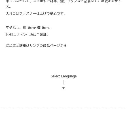
小さいながらも、スマホやお財布、鍵、リップなど必要なものは収まるサイ
ズ。
入れ口はファスナー仕上げで安心です。
マチなし、縦19cm×横19cm。
外側はリネン生地に手刺繍。
ご注文と詳細は
リンクの商品ページ
から
Select Language
▼