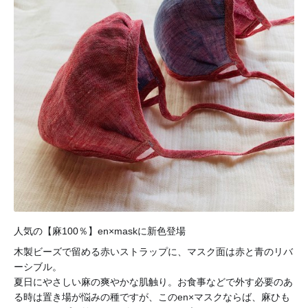
！
人気の【麻100％
】en×maskに新色登場
木製ビーズで留める赤いストラップに、マスク面は赤と青のリバ
ーシブル。
夏日にやさしい麻の爽やかな肌触り。お食事などで外す必要のあ
る時は置き場が悩みの種ですが、このen×マスクならば、麻ひも