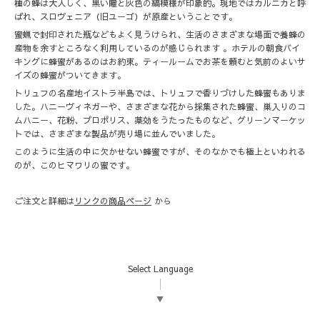
種の蜂は大人しく、黒い瞳と灰色の縞模様が印象的。現地ではカルニカと呼
ばれ、スロヴェニア（旧ユーゴ）が原産ということです。
蜜蝋で封印された瓶などもよく見うけられ、生活のさまざまな場面で養蜂の
産物を余すところなく利用しているのが感じられます 。ホテルの朝食バイ
キングに蜂蜜があるのはお約束。ティールームでお茶を頼むと気前のよいサ
イズの蜂蜜がついてきます。
トリュフの名産地イストラ半島では、トリュフで香りづけした蜂蜜もありま
した。ハニーヴィネガーや、さまざまな花から採集された蜂蜜、巣入りのコ
ムハニー、花粉、プロポリス、薬効をうたったものなど、グリーンマーケッ
トでは、さまざまな製品が売り場に並んでいました。
このように生活の中に欠かせない蜂蜜ですが、そのなかでも極上といわれる
のが、このヒマワリの蜜です。
ご注文と詳細は
リンクの商品ページ
から
Select Language
▼