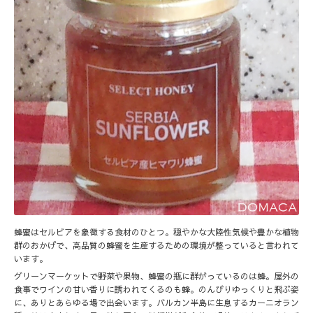
蜂蜜はセルビアを象徴する食材のひとつ。穏やかな大陸性気候や豊かな植物
群のおかげで、高品質の蜂蜜を生産するための環境が整っていると言われて
います。
グリーンマーケットで野菜や果物、蜂蜜の瓶に群がっているのは蜂。屋外の
食事でワインの甘い香りに誘われてくるのも蜂。のんびりゆっくりと飛ぶ姿
に、ありとあらゆる場で出会います。バルカン半島に生息するカーニオラン