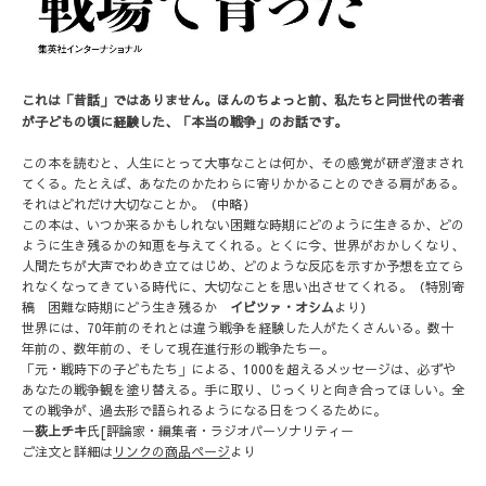
これは「昔話」ではありません。ほんのちょっと前、私たちと同世代の若者
が子どもの頃に経験した、「本当の戦争」のお話です。
この本を読むと、人生にとって大事なことは何か、その感覚が研ぎ澄まされ
てくる。たとえば、あなたのかたわらに寄りかかることのできる肩がある。
それはどれだけ大切なことか。（中略）
この本は、いつか来るかもしれない困難な時期にどのように生きるか、どの
ように生き残るかの知恵を与えてくれる。とくに今、世界がおかしくなり、
人間たちが大声でわめき立てはじめ、どのような反応を示すか予想を立てら
れなくなってきている時代に、大切なことを思い出させてくれる。（特別寄
稿 困難な時期にどう生き残るか
イビツァ・オシム
より）
世界には、70年前のそれとは違う戦争を経験した人がたくさんいる。数十
年前の、数年前の、そして現在進行形の戦争たちー。
「元・戦時下の子どもたち」による、1000を超えるメッセージは、必ずや
あなたの戦争観を塗り替える。手に取り、じっくりと向き合ってほしい。全
ての戦争が、過去形で語られるようになる日をつくるために。
ー
荻上チキ
氏[評論家・編集者・ラジオパーソナリティー
ご注文と詳細は
リンクの商品ページ
より