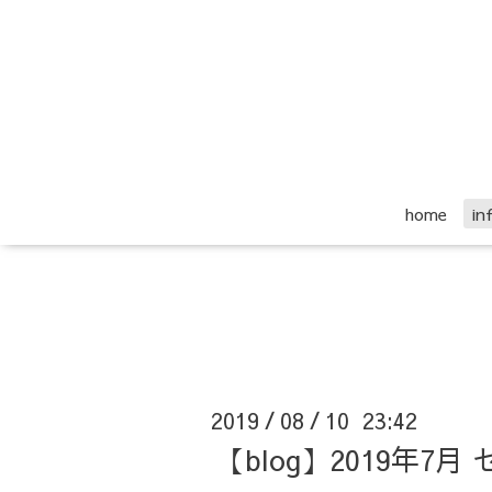
home
i
2019
08
10 23:42
/
/
【blog】2019年7