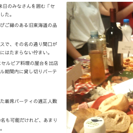
来日のみなさんを囲む「セ
した。
びご縁のある旧東海道の品
スで、その名の通り間口が
にはたまらない佇まい。
先にセルビア料理の屋台を出店
ル期間内に貸し切りパーテ
た着席パーティの適正人数
0名も可能だけれど、あまり
。