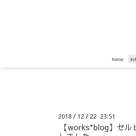
home
i
2018
12
22 23:51
/
/
【works*blog