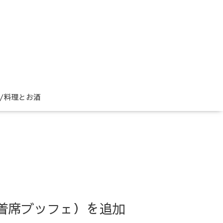
ne/料理とお酒
1（着席ブッフェ）を追加