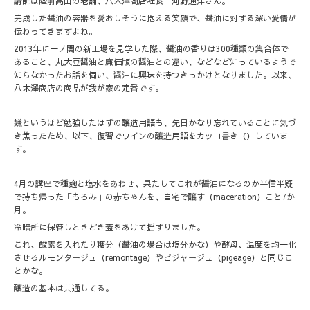
講師は陸前高田の老舗、八木澤商店社長 河野通洋さん。
完成した醤油の容器を愛おしそうに抱える笑顔で、醤油に対する深い愛情が
伝わってきますよね。
2013年に一ノ関の新工場を見学した際、醤油の香りは300種類の集合体で
あること、丸大豆醤油と廉価版の醤油との違い、などなど知っているようで
知らなかったお話を伺い、醤油に興味を持つきっかけとなりました。以来、
八木澤商店の商品が我が家の定番です。
嫌というほど勉強したはずの醸造用語も、先日かなり忘れていることに気づ
き焦ったため、以下、復習でワインの醸造用語をカッコ書き（）していま
す。
4月の講座で種麹と塩水をあわせ、果たしてこれが醤油になるのか半信半疑
で持ち帰った「もろみ」の赤ちゃんを、自宅で醸す（maceration）こと7か
月。
冷暗所に保管しときどき蓋をあけて揺すりました。
これ、酸素を入れたり糖分（醤油の場合は塩分かな）や酵母、温度を均一化
させるルモンタージュ（remontage）やピジャージュ（pigeage）と同じこ
とかな。
醸造の基本は共通してる。