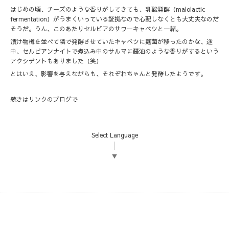
はじめの頃、チーズのような香りがしてきても、乳酸発酵（malolactic
fermentation）がうまくいっている証拠なので心配しなくとも大丈夫なのだ
そうだ。うん、このあたりセルビアのサワーキャベツと一緒。
漬け物樽を並べて隣で発酵させていたキャベツに麹菌が移ったのかな、途
中、セルビアンナイトで煮込み中のサルマに醤油のような香りがするという
アクシデントもありました（笑）
とはいえ、影響を与えながらも、それぞれちゃんと発酵したようです。
続きは
リンク
のブログで
Select Language
▼