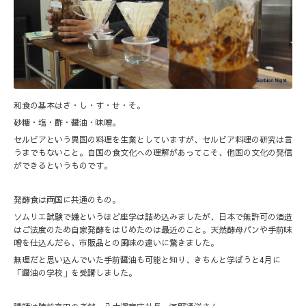
和食の基本はさ・し・す・せ・そ。
砂糖・塩・酢・醤油・味噌。
セルビアという異国の料理を生業としていますが、セルビア料理の研究は言
うまでもないこと。自国の食文化への理解があってこそ、他国の文化の発信
ができるというものです。
発酵食は両国に共通のもの。
ソムリエ試験で嫌というほど座学は詰め込みましたが、日本で無許可の酒造
はご法度のため自家発酵をはじめたのは最近のこと。天然酵母パンや手前味
噌を仕込んだら、市販品との風味の違いに驚きました。
無理だと思い込んでいた手前醤油も可能と知り、きちんと学ぼうと4月に
「醤油の学校」を受講しました。