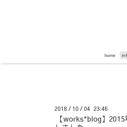
home
i
2018
10
04 23:46
/
/
【works*blog