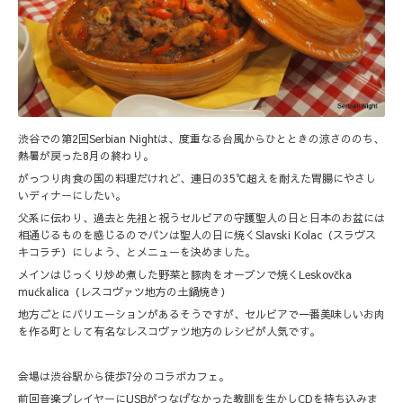
渋谷での第2回Serbian Nightは、度重なる台風からひとときの涼さののち、
熱暑が戻った8月の終わり。
がっつり肉食の国の料理だけれど、連日の35℃超えを耐えた胃腸にやさし
いディナーにしたい。
父系に伝わり、過去と先祖と祝うセルビアの守護聖人の日と日本のお盆には
相通じるものを感じるのでパンは聖人の日に焼くSlavski Kolac（スラヴス
キコラチ）にしよう、とメニューを決めました。
メインはじっくり炒め煮した野菜と豚肉をオーブンで焼くLeskovčka
mućkalica（レスコヴァツ地方の土鍋焼き）
地方ごとにバリエーションがあるそうですが、セルビアで一番美味しいお肉
を作る町として有名なレスコヴァツ地方のレシピが人気です。
会場は渋谷駅から徒歩7分のコラボカフェ。
前回音楽プレイヤーにUSBがつなげなかった教訓を生かしCDを持ち込みま