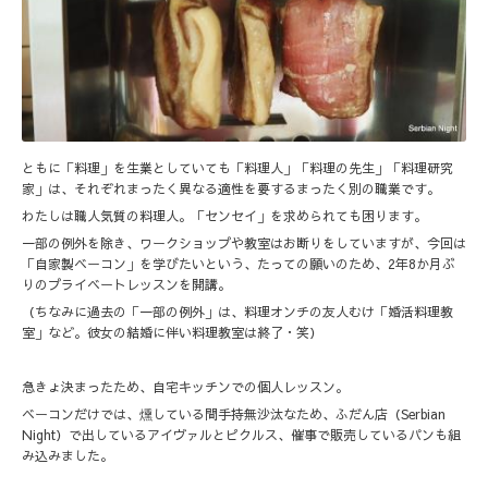
ともに「料理」を生業としていても「料理人」「料理の先生」「料理研究
家」は、それぞれまったく異なる適性を要するまったく別の職業です。
わたしは職人気質の料理人。「センセイ」を求められても困ります。
一部の例外を除き、ワークショップや教室はお断りをしていますが、今回は
「自家製ベーコン」を学びたいという、たっての願いのため、2年8か月ぶ
りのプライベートレッスンを開講。
（ちなみに過去の「一部の例外」は、料理オンチの友人むけ「婚活料理教
室」など。彼女の結婚に伴い料理教室は終了・笑）
急きょ決まったため、自宅キッチンでの個人レッスン。
ベーコンだけでは、燻している間手持無沙汰なため、ふだん店（Serbian
Night）で出しているアイヴァルとピクルス、催事で販売しているパンも組
み込みました。