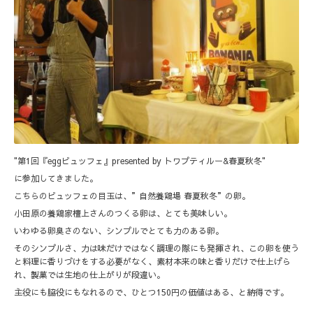
"第1回『eggビュッフェ』presented by トワプティルー&春夏秋冬"
に参加してきました。
こちらのビュッフェの目玉は、”自然養鶏場 春夏秋冬”の卵。
小田原の養鶏家檀上さんのつくる卵は、とても美味しい。
いわゆる卵臭さのない、シンプルでとても力のある卵。
そのシンプルさ、力は味だけではなく調理の際にも発揮され、この卵を使う
と料理に香りづけをする必要がなく、素材本来の味と香りだけで仕上げら
れ、製菓では生地の仕上がりが段違い。
主役にも脇役にもなれるので、ひとつ150円の価値はある、と納得です。