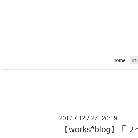
home
i
2017
12
27 20:19
/
/
【works*blog