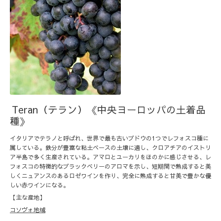
Teran（テラン）《中央ヨーロッパの土着品
種》
イタリアでテラノと呼ばれ、世界で最も古いブドウの1つでレフォスコ種に
属している。鉄分が豊富な粘土ベースの土壌に適し、クロアチアのイストリ
ア半島で多く生産されている。アマロとユーカリをほのかに感じさせる、レ
フォスコの特徴的なブラックベリーのアロマを示し、短期間で熟成すると美
しくニュアンスのあるロゼワインを作り、完全に熟成すると甘美で豊かな優
しい赤ワインになる。
【主な産地】
コソヴォ
地域