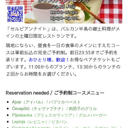
「セルビアンナイト」は、バルカン半島の郷土料理がメ
インの土曜日限定レストランです。
現地にならい、昼食を一日の食事のメインにすえたコー
スは事前払込の完全ご予約制。前日23:55までご予約を
承ります。
おひとり様、歓迎！
お得なペアチケットもご
ざいます。11:00からのブランチ、13:30からのランチの
２回からお時間をお選びください。
Reservation needed / ご予約制コースメニュー
Ajvar（アイバル） / パプリカペースト
Ćevapčići（チェヴァプチチ） / 肉団子のグリル
Pljeskavica（プリェスカヴィツア）/ グルメバーガー
Lepinja（レピニャ）/ ピタパン
Sladoled od Lavande（スラドレッド・オド・ラヴァンデ） /