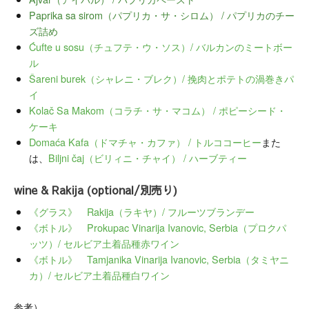
Paprika sa sirom（パプリカ・サ・シロム） / パプリカのチー
ズ詰め
Ćufte u sosu（チュフテ・ウ・ソス）/ バルカンのミートボー
ル
Šareni burek（シャレニ・ブレク）/ 挽肉とポテトの渦巻きパ
イ
Kolač Sa Makom（コラチ・サ・マコム） / ポピーシード・
ケーキ
Domaća Kafa（ドマチャ・カファ） / トルココーヒー
また
は、
Biljni čaj（ビリィニ・チャイ） / ハーブティー
wine & Rakija (optional/別売り)
《グラス》 Rakija（ラキヤ）/ フルーツブランデー
《ボトル》 Prokupac Vinarija Ivanovic, Serbia（プロクパ
ッツ）/ セルビア土着品種赤ワイン
《ボトル》 Tamjanika Vinarija Ivanovic, Serbia（タミヤニ
カ）/ セルビア土着品種白ワイン
参考）