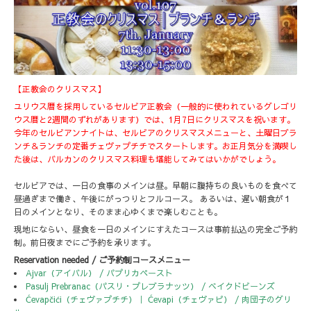
【正教会のクリスマス】
ユリウス暦を採用しているセルビア正教会（一般的に使われているグレゴリ
ウス暦と2週間のずれがあります）では、1月7日にクリスマスを祝います。
今年のセルビアンナイトは、セルビアのクリスマスメニューと、土曜日ブラ
ンチ＆ランチの定番チェヴァプチチでスタートします。お正月気分を満喫し
た後は、バルカンのクリスマス料理も堪能してみてはいかがでしょう。
セルビアでは、一日の食事のメインは昼。早朝に腹持ちの良いものを食べて
昼過ぎまで働き、午後にがっつりとフルコース。 あるいは、遅い朝食が１
日のメインとなり、そのまま心ゆくまで楽しむことも。
現地にならい、昼食を一日のメインにすえたコースは事前払込の完全ご予約
制。前日夜までにご予約を承ります。
Reservation needed / ご予約制コースメニュー
Ajvar（アイバル） / パプリカペースト
Pasulj Prebranac（パスリ・プレブラナッツ） / ベイクドビーンズ
Ćevapčići（チェヴァプチチ）｜ Ćevapi（チェヴァピ） / 肉団子のグリ