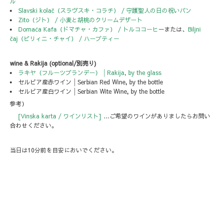
ル
Slavski kolač（スラヴスキ・コラチ） / 守護聖人の日の祝いパン
Zito（ジト） / 小麦と胡桃のクリームデザート
Domaća Kafa（ドマチャ・カファ） / トルココーヒ
ーまたは、
Biljni
čaj（ビリィニ・チャイ） / ハーブティー
wine & Rakija (optional/別売り)
ラキヤ（フルーツブランデー）│Rakija, by the glass
セルビア産赤ワイン│Serbian Red Wine, by the bottle
セルビア産白ワイン│Serbian Wite Wine, by the bottle
参考）
[Vinska karta / ワインリスト]
…ご希望のワインがありましたらお問い
合わせください。
当日は10分前を目安においでください。