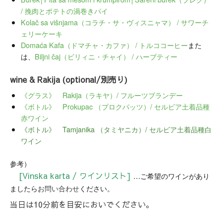
/ 挽肉とポテトの渦巻きパイ
Kolač sa višnjama（コラチ・サ・ヴィスニャマ） / サワーチ
ェリーケーキ
Domaća Kafa（ドマチャ・カファ） / トルココーヒー
また
は、
Biljni čaj（ビリィニ・チャイ） / ハーブティー
wine & Rakija (optional/別売り)
《グラス》 Rakija（ラキヤ）/ フルーツブランデー
《ボトル》 Prokupac （プロクパッツ）/ セルビア土着品種
赤ワイン
《ボトル》 Tamjanika （タミヤニカ）/ セルビア土着品種白
ワイン
参考）
[Vinska karta / ワインリスト]
…ご希望のワインがあり
ましたら
お問い合わせ
ください。
当日は10分前を目安においでください。