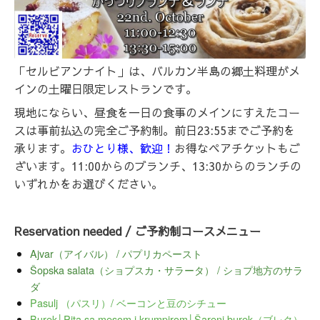
「セルビアンナイト」は、バルカン半島の郷土料理がメ
インの土曜日限定レストランです。
現地にならい、昼食を一日の食事のメインにすえたコー
スは事前払込の完全ご予約制。前日23:55までご予約を
承ります。
おひとり様、歓迎！
お得なペアチケットもご
ざいます。11:00からのブランチ、13:30からのランチの
いずれかをお選びください。
Reservation needed / ご予約制コースメニュー
Ajvar（アイバル） / パプリカペースト
Šopska salata（ショプスカ・サラータ） / ショプ地方のサラ
ダ
Pasulj （パスリ）/ ベーコンと豆のシチュー
Burek│Pita sa mesom i krumpirom│Šareni burek（ブレク）