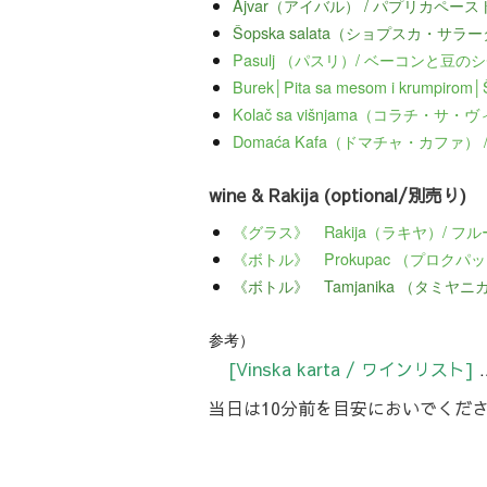
Ajvar（アイバル） / パプリカペース
Šopska salata（ショプスカ・サ
Pasulj （パスリ）/ ベーコンと豆の
Burek│Pita sa mesom i krum
Kolač sa višnjama（コラチ・
Domaća Kafa（ドマチャ・カファ）
wine & Rakija (optional/別売り)
《グラス》 Rakija（ラキヤ）/ フ
《ボトル》 Prokupac （プロク
《ボトル》 Tamjanika （タミヤ
参考）
[Vinska karta / ワインリスト]
当日は10分前を目安においでくだ