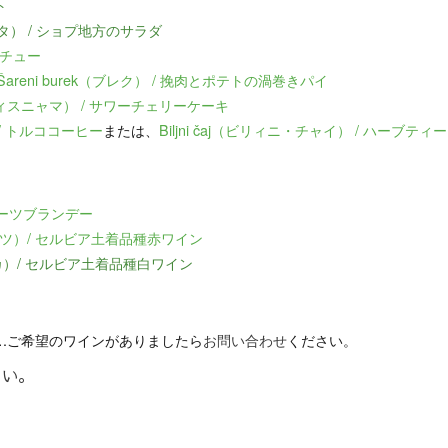
ト
ラータ） / ショプ地方のサラダ
シチュー
pirom│Šareni burek（ブレク） / 挽肉とポテトの渦巻きパイ
サ・ヴィスニャマ） / サワーチェリーケーキ
 / トルココーヒー
または、
Biljni čaj（ビリィニ・チャイ） / ハーブティー
ルーツブランデー
パッツ）/ セルビア土着品種赤ワイン
ニカ）/ セルビア土着品種白ワイン
…ご希望のワインがありましたら
お問い合わせ
ください。
さい。