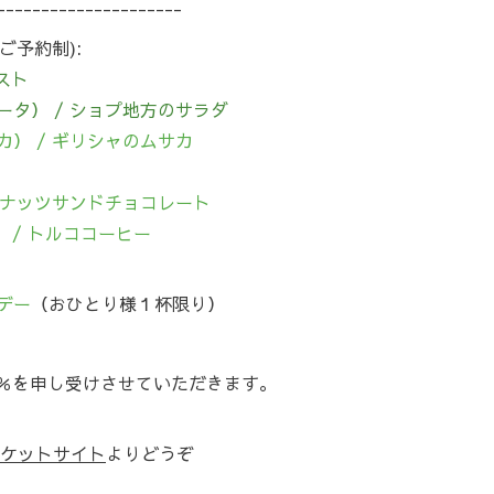
----------------------
/ ご予約制):
ースト
サラータ） / ショプ地方のサラダ
サカ） / ギリシャのムサカ
ォールナッツサンドチョコレート
） / トルココーヒー
ンデー
（おひとり様１杯限り）
％を申し受けさせていただきます。
xチケットサイト
よりどうぞ