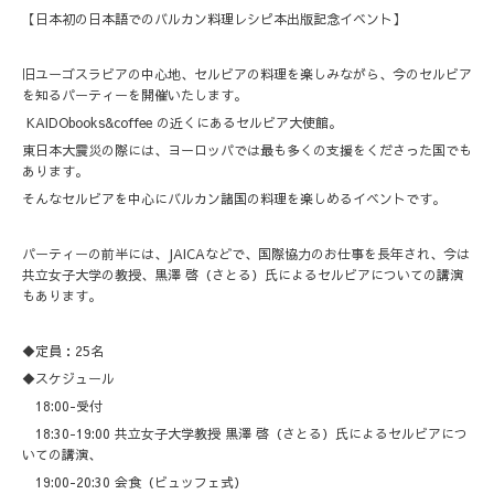
【日本初の日本語でのバルカン料理レシピ本出版記念イベント】
旧ユーゴスラビアの中心地、セルビアの料理を楽しみながら、今のセルビア
を知るパーティーを開催いたします。
KAIDObooks&coffee の近くにあるセルビア大使館。
東日本大震災の際には、ヨーロッパでは最も多くの支援をくださった国でも
あります。
そんなセルビアを中心にバルカン諸国の料理を楽しめるイベントです。
パーティーの前半には、JAICAなどで、国際協力のお仕事を長年され、今は
共立女子大学の教授、黒澤 啓（さとる）氏によるセルビアについての講演
もあります。
◆定員：25名
◆スケジュール
18:00-受付
18:30-19:00 共立女子大学教授 黒澤 啓（さとる）氏によるセルビアにつ
いての講演、
19:00-20:30 会食（ビュッフェ式）