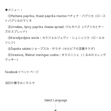
◆メニュー：
①Pechena paprika, Roast paprika marine:ペチェナ・パプリカ（ロース
トパプリカのマリネ
②Urnebes, Spicy paprika cheese spread :ウルネベス（パプリカとチー
ズのスプレッド）
③Karadjordjeva snicla：カラジョルジェヴァ・シュニッツラ（ロールカ
ツレツ）
④Šopska salata:ショープスカ・サラタ（セルビアの定番サラダ）
⑤Orasnice, Walnut meringue cookie：オラスニツェ（くるみのメレンゲ
クッキー）
Facebookイベントページ
当日の様子は
こちら
で
Select Language
▼